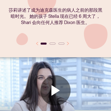
这位满怀感激之情的母亲讲述了 Anova 团队如何
莎莉讲述了成为迪克森医生的病人之前的那段黑
这位妈妈讲述了她 10 年前在阿诺瓦的生育历
程，并最终生下了两个孩子。 她谈到了迪克森医
从未放弃过她，并解释了选择合适的生育诊所和
暗时光。 她的孩子 Stella 现在已经 6 周大了，
Shari 会向任何人推荐 Dixon 医生。
生和她非凡的同情心。
合适的医生的重要性。