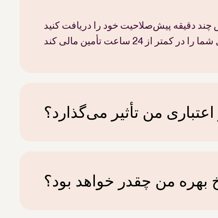
یت خود را دریافت کنید! Beautifi می‌تواند وام شما را تأیید
اعتباری من تأثیر می‌گذارد؟
خیر، Beautifi یک «بررسی اعتبار نرم» انجام می‌دهد که بر امتیاز اعتباری تأثیر نمی‌گذارد. هنگام درخواست وام با Beautifi
هیچ ریسک یا تعهدی وجود ندارد.
 بهره من چقدر خواهد بود؟
نرخ شما بر اساس درآمد ماهانه و سابقه اعتباری و همچنین مبلغ وام و مدت زمان آن تعیین می‌شود. نرخ‌ها از 5.99٪ شروع