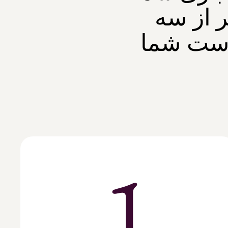
ر از سه
است شما
1