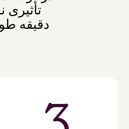
تأثیری ن
دقیقه طو
3