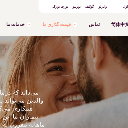
اول
واترلو
گوئلف
تورنتو
نورث یورک
简体中
تماس
قیمت گذاری ما
خدمات ما
والدین می‌تواند پ
بیماران ما این 
ماهانه مقرون به 